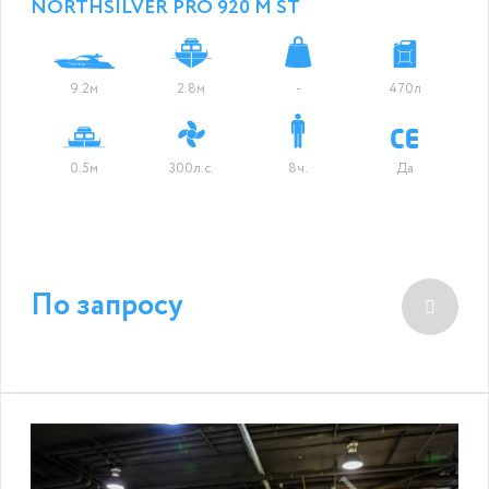
NORTHSILVER PRO 920 M ST
9.2м
2.8м
-
470л
0.5м
300л.с.
8ч.
Да
По запросу