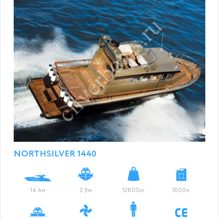
NORTHSILVER 1440
14.4м
3.9м
12800кг
1800л.