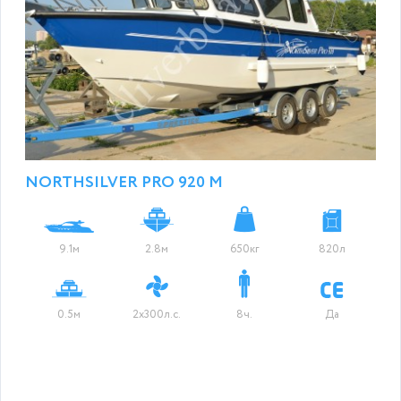
NORTHSILVER PRO 920 M
9.1м
2.8м
650кг
820л
0.5м
2х300л.с.
8ч.
Да