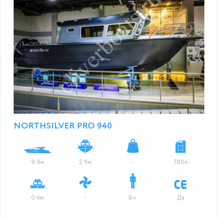
NORTHSILVER PRO 940
9.9м
2.9м
-
780л
0.6м
-
8ч.
Да