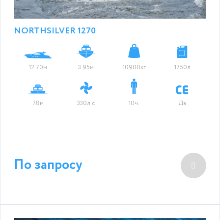
NORTHSILVER 1270
12.70м
3.95м
10900кг
1750л
78м
330л.с
10ч.
Да
По запросу