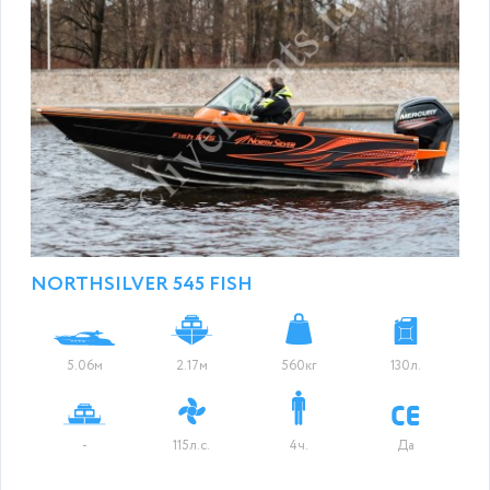
NORTHSILVER 545 FISH
5.06м
2.17м
560кг
130л.
-
115л.с.
4ч.
Да