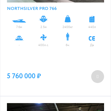
NORTHSILVER PRO 766
7.6м
2.5м
2400кг
440л
-
400л.с.
6ч.
Да
5 760 000