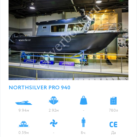
NORTHSILVER PRO 940
9.94м
2.92м
-
780л
0.59м
-
8ч.
Да