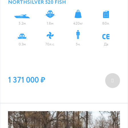
NORTHSILVER 520 FISH
5.2м
1.8м
420кг
80л.
0.3м
70л.с.
5ч.
Да
1 371 000