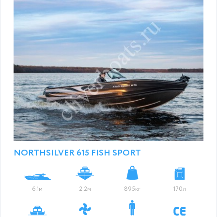
NORTHSILVER 615 FISH SPORT
6.1м
2.2м
895кг
170л