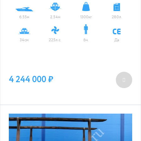
6.55м
2.54м
1300кг
280л.
34см
225л.с.
6ч.
Да
4 244 000