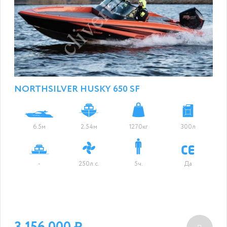
NORTHSILVER HUSKY 650 SF
6.5м
2.54м
1270кг
300л
-
250л.с.
5ч.
Да