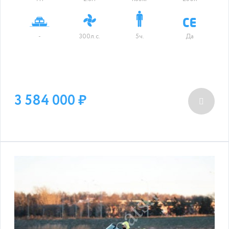
-
300л.с.
5ч.
Да
3 584 000