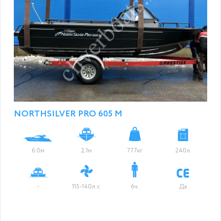
NORTHSILVER PRO 605 M
6.0м
2.1м
777кг
240л.
-
115-140л.с.
6ч.
Да