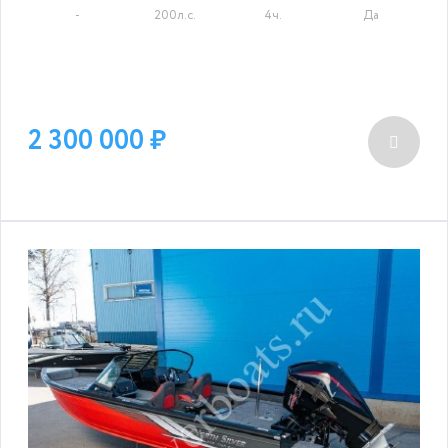
-
200л.с.
4ч.
Да
2 300 000