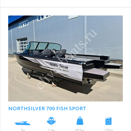
NORTHSILVER 700 FISH SPORT
7м
2.3м
1135кг
250л