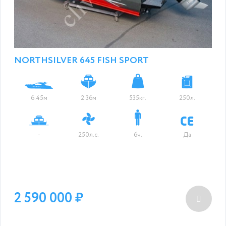
NORTHSILVER 645 FISH SPORT
6.45м
2.36м
535кг.
250л.
-
250л.с.
6ч.
Да
2 590 000