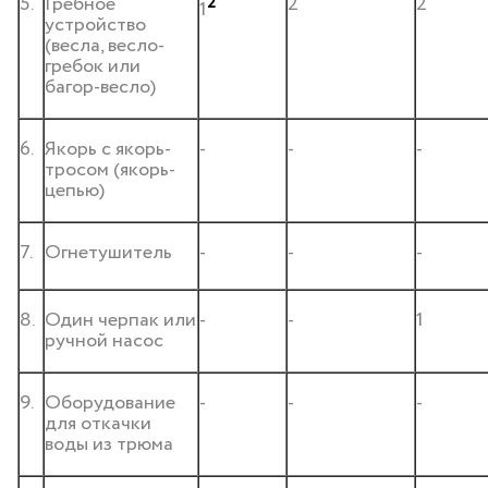
5.
Гребное
2
2
2
1
устройство
(весла, весло-
гребок или
багор-весло)
6.
Якорь с якорь-
-
-
-
тросом (якорь-
цепью)
7.
Огнетушитель
-
-
-
8.
Один черпак или
-
-
1
ручной насос
9.
Оборудование
-
-
-
для откачки
воды из трюма