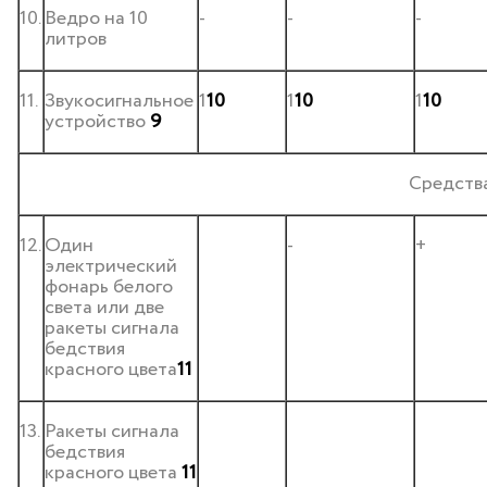
10.
Ведро на 10
-
-
-
литров
11.
Звукосигнальное
1
10
1
10
1
10
устройство
9
Средства
12.
Один
-
+
электрический
фонарь белого
света или две
ракеты сигнала
бедствия
красного цвета
11
13.
Ракеты сигнала
бедствия
красного цвета
11