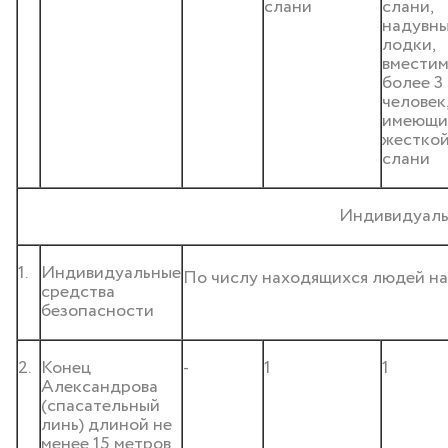
слани
слани,
надувн
лодки,
вмести
более 3
человек,
имеющи
жестко
слани
Индивидуальн
1.
Индивидуальные
По числу находящихся людей н
средства
безопасности
2.
Конец
-
1
1
Александрова
(спасательный
линь) длиной не
менее 15 метров