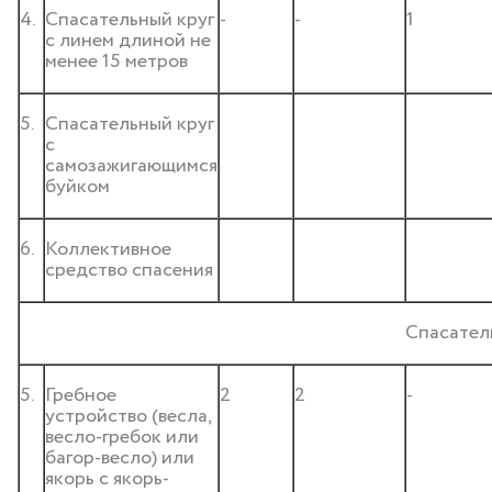
4.
Спасательный круг
-
-
1
с линем длиной не
менее 15 метров
5.
Спасательный круг
с
самозажигающимся
буйком
6.
Коллективное
средство спасения
Спасател
5.
Гребное
2
2
-
устройство (весла,
весло-гребок или
багор-весло) или
якорь с якорь-