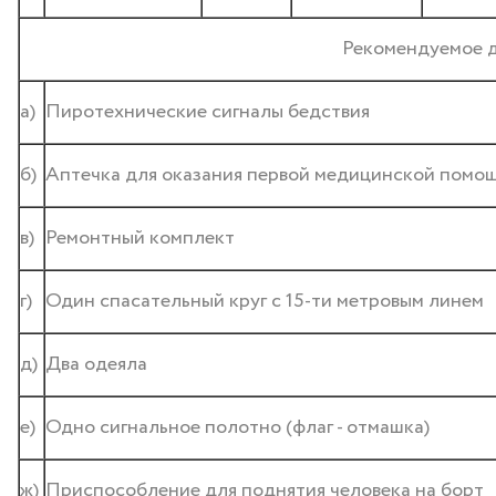
Рекомендуемое д
а)
Пиротехнические сигналы бедствия
б)
Аптечка для оказания первой медицинской помо
в)
Ремонтный комплект
г)
Один спасательный круг с 15-ти метровым линем
д)
Два одеяла
е)
Одно сигнальное полотно (флаг - отмашка)
ж)
Приспособление для поднятия человека на борт