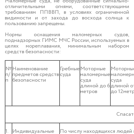
Маломерные суда, не оборудованные сигнально-
отличительными огнями, соответствующими
требованиям ППВВП, в условиях ограниченной
видимости и от захода до восхода солнца к
пользованию запрещены.
Нормы оснащения маломерных судов,
поднадзорных ГИМС МЧС России, используемых в
целях мореплавания, минимальным набором
средств безопасности:
№
Наименование
Гребные
Моторные
Моторны
п/
предметов средств
суда
маломерные
маломер
п
безопасности
суда
суда
длиной до 6
длиной о
метров
до 12мет
Спасат
1.
Индивидуальные
По числу находящихся людей 