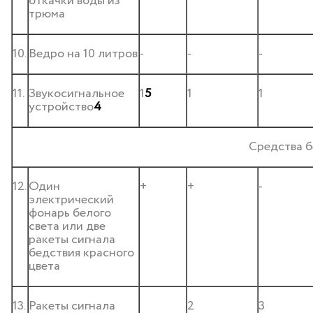
откачки воды из
трюма
10.
Ведро на 10 литров
-
-
-
11.
Звукосигнальное
1
5
1
1
устройство
4
Средства б
12.
Один
+
+
-
электрический
фонарь белого
света или две
ракеты сигнала
бедствия красного
цвета
13.
Ракеты сигнала
2
3