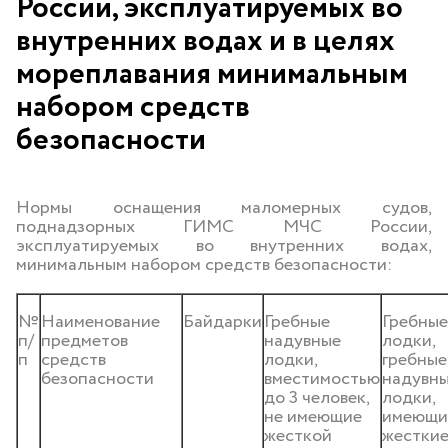
России, эксплуатируемых во
внутренних водах и в целях
мореплавания минимальным
набором средств
безопасности
Нормы оснащения маломерных судов,
поднадзорных ГИМС МЧС России,
эксплуатируемых во внутренних водах,
минимальным набором средств безопасности:
№
Наименование
Байдарки
Гребные
Гребные
п/
предметов
надувные
лодки,
п
средств
лодки,
гребные
безопасности
вместимостью
надувн
до 3 человек,
лодки,
не имеющие
имеющи
жесткой
жестки