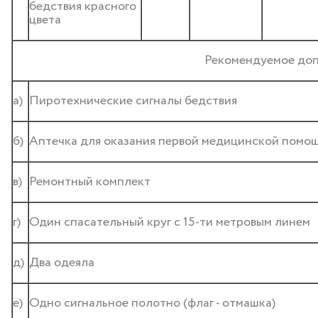
бедствия красного
цвета
Рекомендуемое доп
а)
Пиротехнические сигналы бедствия
б)
Аптечка для оказания первой медицинской помо
в)
Ремонтный комплект
г)
Один спасательный круг с 15-ти метровым линем
д)
Два одеяла
е)
Одно сигнальное полотно (флаг - отмашка)