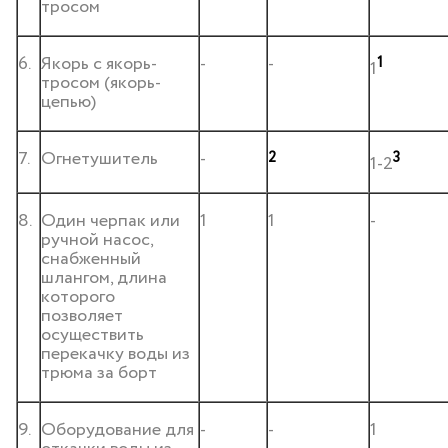
тросом
6.
Якорь с якорь-
-
-
1
1
тросом (якорь-
цепью)
7.
Огнетушитель
-
2
3
1-2
8.
Один черпак или
1
1
-
ручной насос,
снабженный
шлангом, длина
которого
позволяет
осуществить
перекачку воды из
трюма за борт
9.
Оборудование для
-
-
1