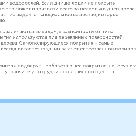
ами водорослей. Если днище лодки не покрыть
о это может произойти всего за несколько дней после
крытие выделяет специальное вещество, которое
ию.
различаются во видам, в зависимости от типа
рытия используются для деревянных поверхностей,
е дерева. Самополирующиеся покрытия – самые
всегда остается гладким за счет естественной полиро
ивер» подберут необрастающее покрытие, нанесут ег
ь уточняйте у сотрудников сервисного центра.