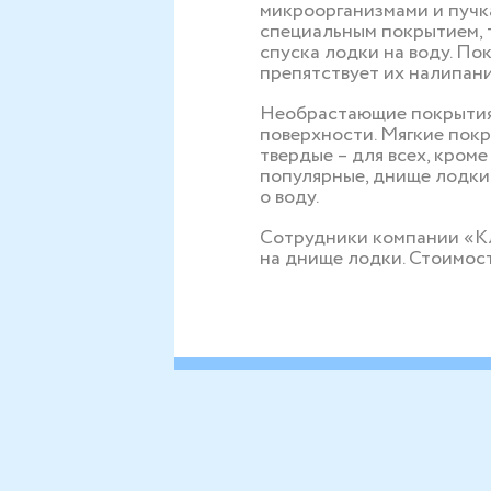
микроорганизмами и пучк
специальным покрытием, т
спуска лодки на воду. По
препятствует их налипан
Необрастающие покрытия 
поверхности. Мягкие пок
твердые – для всех, кром
популярные, днище лодки 
о воду.
Сотрудники компании «Кл
на днище лодки. Стоимост