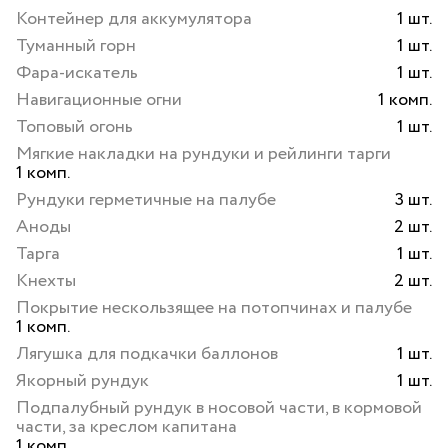
Контейнер для аккумулятора
1 шт.
Туманный горн
1 шт.
Фара-искатель
1 шт.
Навигационные огни
1 комп.
Топовый огонь
1 шт.
Мягкие накладки на рундуки и рейлинги тарги
1 комп.
Рундуки герметичные на палубе
3 шт.
Аноды
2 шт.
Тарга
1 шт.
Кнехты
2 шт.
Покрытие нескользящее на потопчинах и палубе
1 комп.
Лягушка для подкачки баллонов
1 шт.
Якорный рундук
1 шт.
Подпалубный рундук в носовой части, в кормовой
части, за креслом капитана
1 комп.