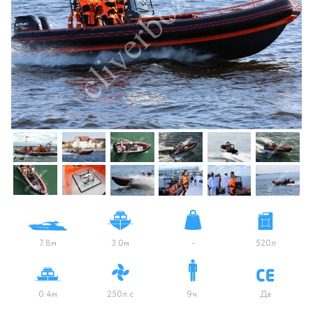
7.8м
3.0м
-
520л
0.4м
250л.с
9ч.
Да