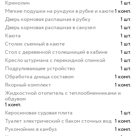
Кринолин
1 шт.
Мягкие подушки на рундуки в рубке и каюте
1 комп.
Дверь кормовая распашная в рубку
1 шт.
Дверь кормовая распашная в санузел
1 шт.
Каюта
1 шт.
Столик съемный в каюте
1 шт.
Стол с деревянной столешницей в кабине
1 шт.
Кресло штурмана с перекидной спинкой
1 шт.
Подруливающее устройство
1 шт.
Обработка днища составом
1 комп.
Якорный комплект
1 комп.
Жидкостной отопитель с теплообменниками и
обдувом
1 комп.
Керосиновая судовая плита
1 шт.
Туалет электрический с баком сточных вод
1 комп.
Рукомойник в камбуз
1 комп.