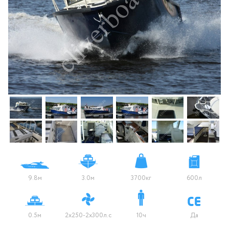
9.8м
3.0м
3700кг
600л
0.5м
2х250-2x300л.с
10ч
Да