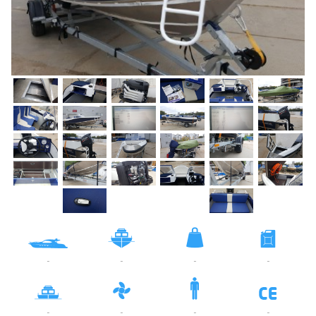
-
-
-
-
-
-
-
-