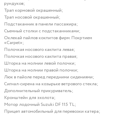
рундуков;
Трап кормовой окрашенный;
Трап носовой окрашенный;
Подстаканник в панели пассажира;
Съемный столки с подстаканниками;
Оклекай пайлов кокпитов фирм. Покртием
«Carpet»;
Полочкая носового какпита левая;
Полочкая носового какпита правая;
Шторка на молнии левой полочки;
Шторка на молнии правой полочки;
Люк в пайоле перед передними сидениями;
Сигнал-сирена на козырьке ветрового стекла;
Дополнительный прикуриватель;
Кронштейн для эхолота;
Мотор лодочный Suzuki DF 115 TL;
Прицеп автомобильный для перевозки катера;