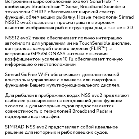
Встроенный широкополосный эхолот SonarHub™ -
комбинация StructureScan™ Sonar, Broadband Sounder и
технологии CHIRP обеспечивает широкий спектр
функций, облегчающих рыбалку. Новые технологии Simrad
NSS12 evo2 позволяют просматривать в хорошем
качестве изображения рыб и структуры дна, а так же в 3D.
NSS12 evo2 также обеспечивает полную интеграцию
автопилота для управления им на TouchSensible дисплее,
контроль за камерой ночного видения (FLIR™), а
встроенная GPS/GLONASS-антенна с высоким
коэффициентом усиления 10 Гц обеспечивает точную
информацию о местоположении.
Simrad GoFree WiFi обеспечивает дополнительный
контроль и управление с планшета или смартфона
функциями Вашего мультифункционального дисплея.
Для рыбалки в прибрежных водах NSS evo2 предлагают
наиболее расширенные на сегодняшний день функции
эхолота, а для моторных судов предоставляется
совместимость с технологией Broadband Radar и
поддержка картографии.
SIMRAD NSS evo2 представляет собой идеальное
решение для моторных и рыболовецких судов.