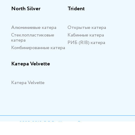
North Silver
Trident
Алюминиевые катера
Открытые катера
Стеклопластиковые
Кабинные катера
катера
РИБ (RIB) катера
Комбинированные катера
Катера Velvette
Катера Velvette
© 2008-2019 ООО «Кливер» Все права защищены.
Соглашение об обработке персональных данных.
Карта сайта