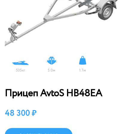
535кг
5.0м
1.7м
Прицеп AvtoS HB48EA
48 300