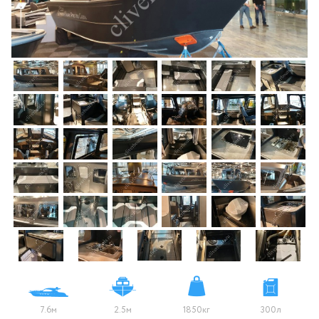
7.6м
2.5м
1850кг
300л