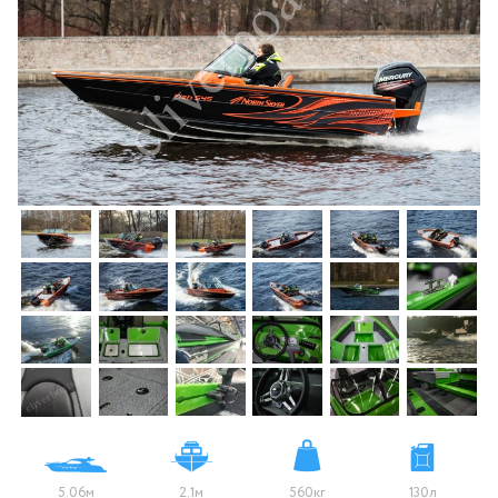
5.06м
2.1м
560кг
130л