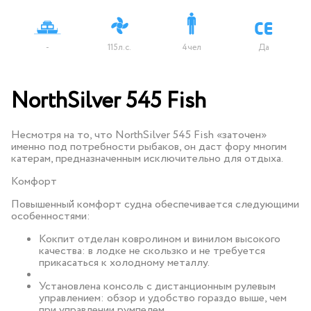
-
115л.с.
4чел
Да
NorthSilver 545 Fish
Несмотря на то, что NorthSilver 545 Fish «заточен»
именно под потребности рыбаков, он даст фору многим
катерам, предназначенным исключительно для отдыха.
Комфорт
Повышенный комфорт судна обеспечивается следующими
особенностями:
Кокпит отделан ковролином и винилом высокого
качества: в лодке не скользко и не требуется
прикасаться к холодному металлу.
Установлена консоль с дистанционным рулевым
управлением: обзор и удобство гораздо выше, чем
при управлении румпелем.