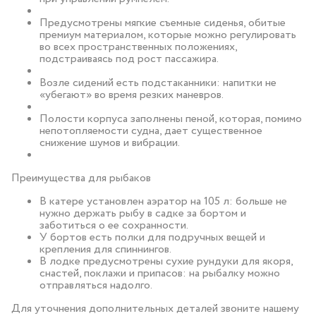
Предусмотрены мягкие съемные сиденья, обитые
премиум материалом, которые можно регулировать
во всех пространственных положениях,
подстраиваясь под рост пассажира.
Возле сидений есть подстаканники: напитки не
«убегают» во время резких маневров.
Полости корпуса заполнены пеной, которая, помимо
непотопляемости судна, дает существенное
снижение шумов и вибрации.
Преимущества для рыбаков
В катере установлен аэратор на 105 л: больше не
нужно держать рыбу в садке за бортом и
заботиться о ее сохранности.
У бортов есть полки для подручных вещей и
крепления для спиннингов.
В лодке предусмотрены сухие рундуки для якоря,
снастей, поклажи и припасов: на рыбалку можно
отправляться надолго.
Для уточнения дополнительных деталей звоните нашему