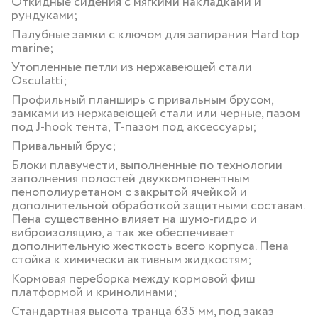
Откидные сидения с мягкими накладками и
рундуками;
Палубные замки с ключом для запирания Hard top
marine;
Утопленные петли из нержавеющей стали
Osculatti;
Профильный планширь с привальным брусом,
замками из нержавеющей стали или черные, пазом
под J-hook тента, Т-пазом под аксессуары;
Привальный брус;
Блоки плавучести, выполненные по технологии
заполнения полостей двухкомпонентным
пенополиуретаном с закрытой ячейкой и
дополнительной обработкой защитными составам.
Пена существенно влияет на шумо-гидро и
виброизоляцию, а так же обеспечивает
дополнительную жесткость всего корпуса. Пена
стойка к химически активным жидкостям;
Кормовая переборка между кормовой фиш
платформой и кринолинами;
Стандартная высота транца 635 мм, под заказ