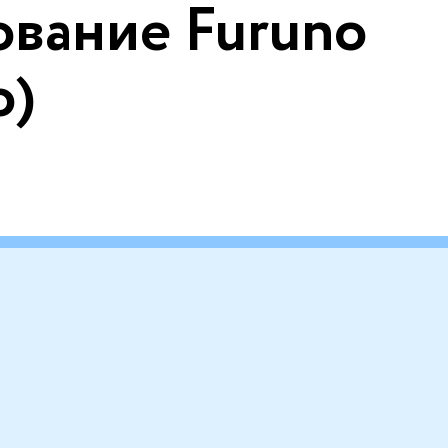
ование Furuno
о)