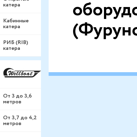
оборуд
катера
Кабинные
(Фурун
катера
РИБ (RIB)
катера
От 3 до 3,6
метров
От 3,7 до 4,2
метров