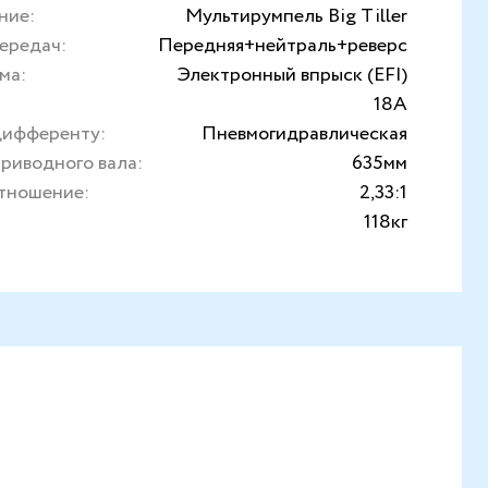
ние:
Мультирумпель Big Tiller
ередач:
Передняя+нейтраль+реверс
ма:
Электронный впрыск (EFI)
18А
дифференту:
Пневмогидравлическая
риводного вала:
635мм
тношение:
2,33:1
118кг