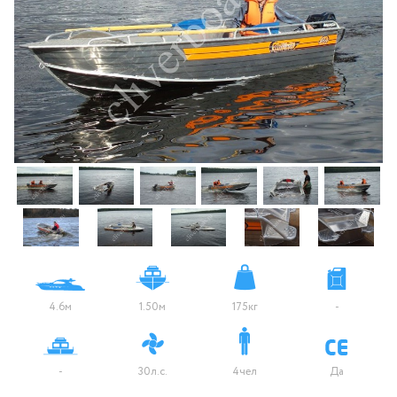
4.6м
1.50м
175кг
-
-
30л.с.
4чел
Да