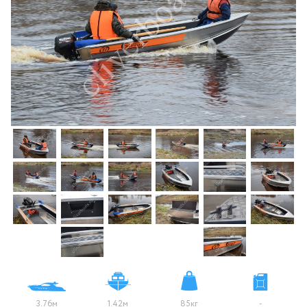
3.76м
1.42м
85кг
-