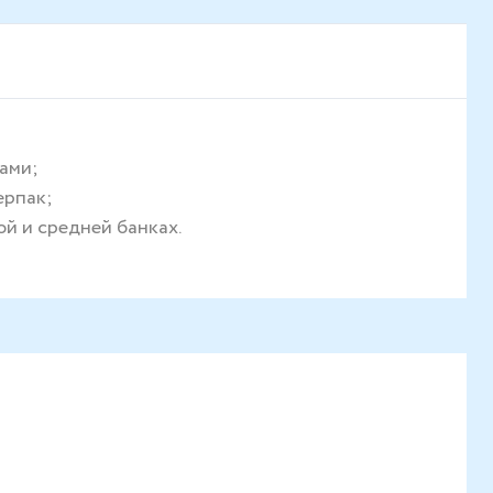
ами;
ерпак;
ой и средней банках.