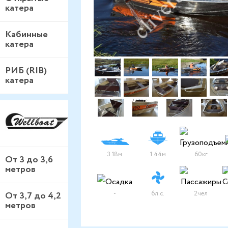
катера
Кабинные
катера
РИБ (RIB)
катера
3.18м
1.44м
60кг
От 3 до 3,6
метров
-
6л.с.
2чел
От 3,7 до 4,2
метров