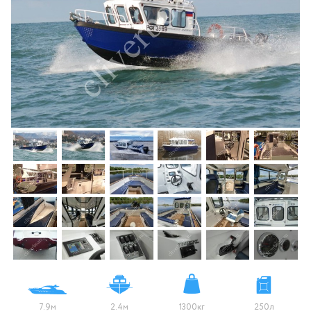
7.9м
2.4м
1300кг
250л