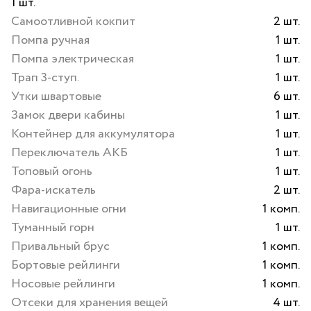
1 шт.
Самоотливной кокпит
2 шт.
Помпа ручная
1 шт.
Помпа электрическая
1 шт.
Трап 3-ступ.
1 шт.
Утки швартовые
6 шт.
Замок двери кабины
1 шт.
Контейнер для аккумулятора
1 шт.
Переключатель АКБ
1 шт.
Топовый огонь
1 шт.
Фара-искатель
2 шт.
Навигационные огни
1 комп.
Туманный горн
1 шт.
Привальный брус
1 комп.
Бортовые рейлинги
1 комп.
Носовые рейлинги
1 комп.
Отсеки для хранения вещей
4 шт.