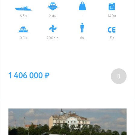
6.5м
2.4м
-
140л
0.3м
200л.с.
6ч.
Да
1 406 000