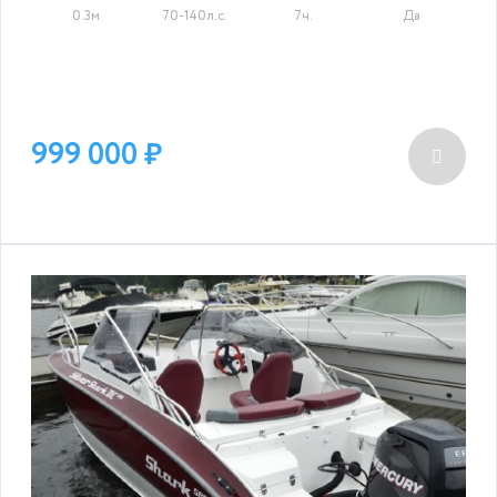
0.3м
70-140л.с.
7ч.
Да
999 000