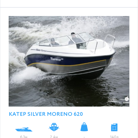
КАТЕР SILVER MORENO 620
6.3м
2.4м
-
140л