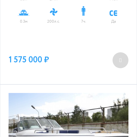
0.3м
200л.с.
7ч.
Да
1 575 000