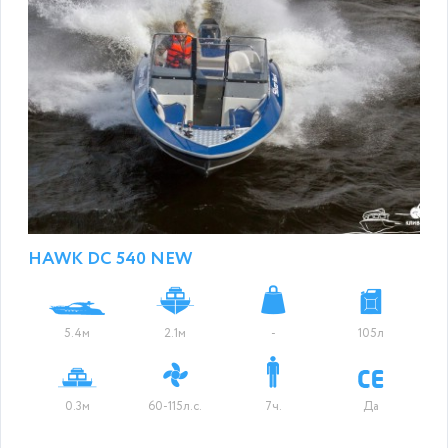
HAWK DC 540 NEW
5.4м
2.1м
-
105л
0.3м
60-115л.с.
7ч.
Да