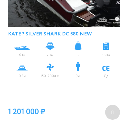
КАТЕР SILVER SHARK DC 580 NEW
6.1м
2.3м
-
180л
0.3м
150-200л.с.
9ч.
Да
1 201 000