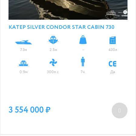
КАТЕР SILVER CONDOR STAR CABIN 730
7.3м
2.5м
-
430л
0.9м
300л.с.
7ч.
Да
3 554 000