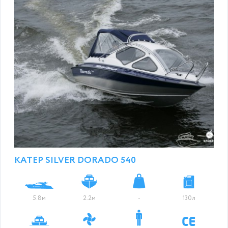
КАТЕР SILVER DORADO 540
5.8м
2.2м
-
130л