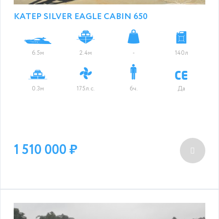
КАТЕР SILVER EAGLE CABIN 650
6.5м
2.4м
-
140л
0.3м
175л.с.
6ч.
Да
1 510 000