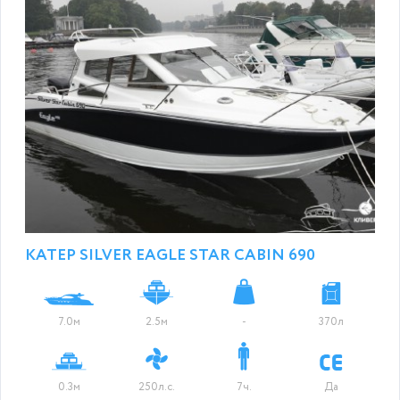
КАТЕР SILVER EAGLE STAR CABIN 690
7.0м
2.5м
-
370л
0.3м
250л.с.
7ч.
Да