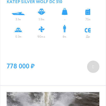
КАТЕР SILVER WOLF DC 510
5.1м
1.9м
-
75л
0.3м
90л.с.
6ч.
Да
778 000