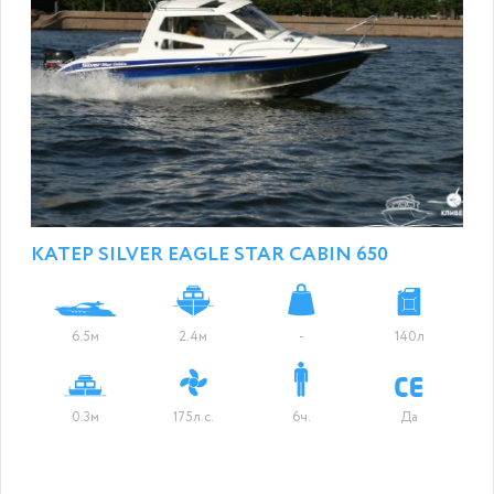
КАТЕР SILVER EAGLE STAR CABIN 650
6.5м
2.4м
-
140л
0.3м
175л.с.
6ч.
Да