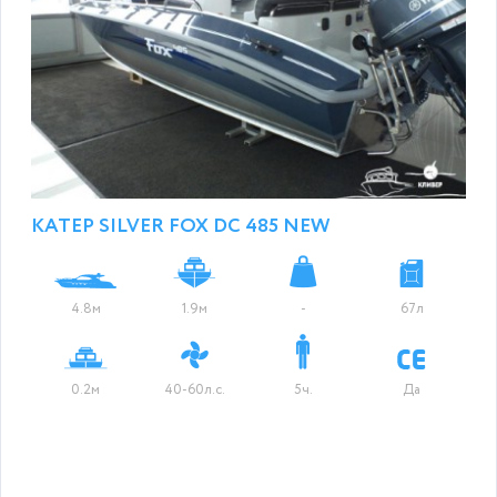
КАТЕР SILVER FOX DC 485 NEW
4.8м
1.9м
-
67л
0.2м
40-60л.с.
5ч.
Да