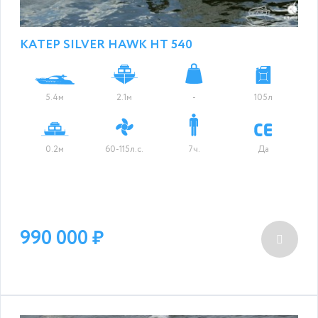
КАТЕР SILVER HAWK HT 540
5.4м
2.1м
-
105л
0.2м
60-115л.с.
7ч.
Да
990 000