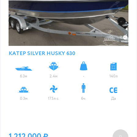
КАТЕР SILVER HUSKY 630
6.3м
2.4м
-
140л
0.3м
175л.с.
6ч.
Да