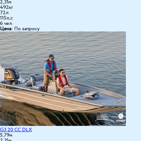
2,31м
492кг
72л
115л,с
6 чел.
Цена:
По запросу
G3 20 СС DLX
5,79м
2,31м