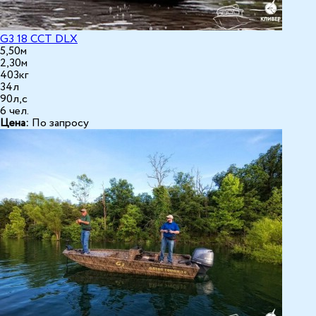
G3 18 CCT DLX
5,50м
2,30м
403кг
34л
90л,с
6 чел.
Цена:
По запросу