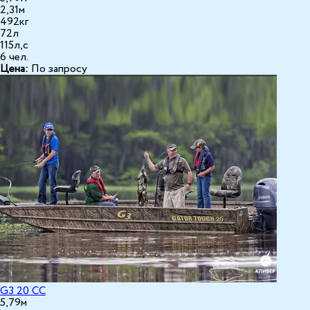
2,31м
492кг
72л
115л,с
6 чел.
Цена:
По запросу
G3 20 СС
5,79м