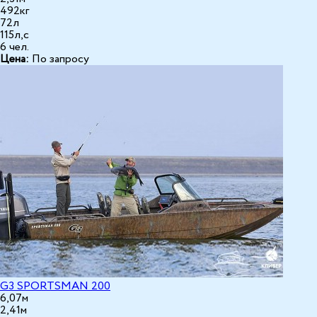
492кг
72л
115л,с
6 чел.
Цена:
По запросу
G3 SPORTSMAN 200
6,07м
2,41м