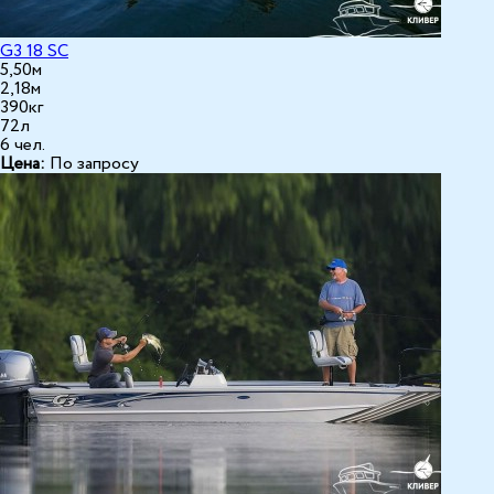
G3 18 SC
5,50м
2,18м
390кг
72л
6 чел.
Цена:
По запросу