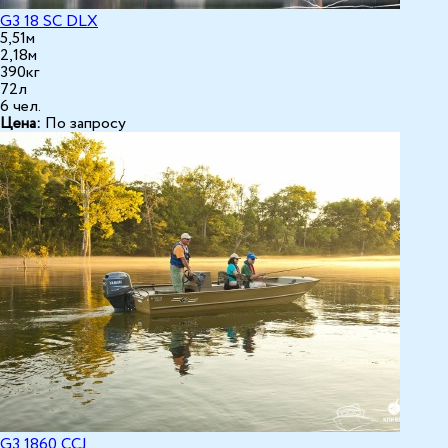
G3 18 SC DLX
5,51м
2,18м
390кг
72л
6 чел.
Цена:
По запросу
G3 1860 CCJ