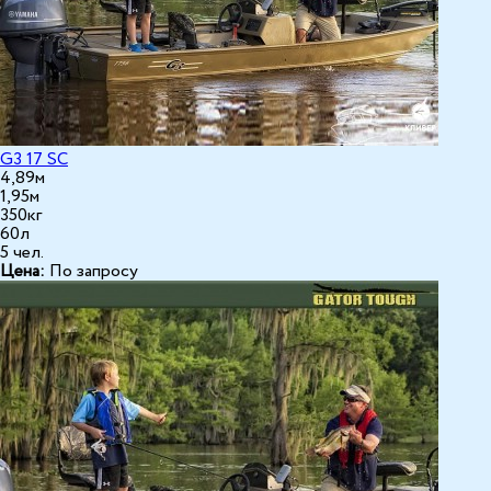
G3 17 SC
4,89м
1,95м
350кг
60л
5 чел.
Цена:
По запросу