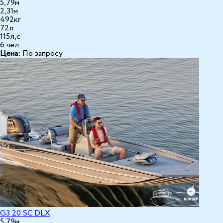
5,79м
2,31м
492кг
72л
115л,с
6 чел.
Цена:
По запросу
G3 20 SС DLX
5,79м