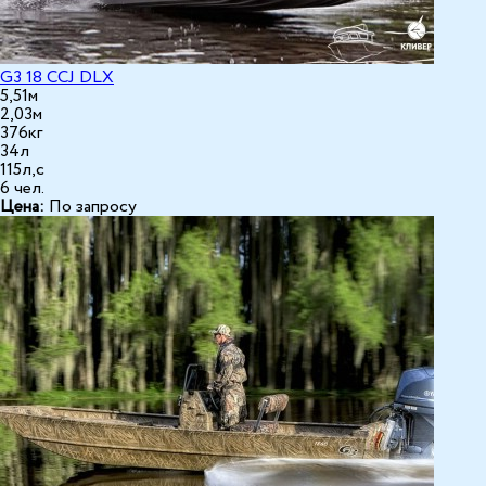
G3 18 CCJ DLX
5,51м
2,03м
376кг
34л
115л,с
6 чел.
Цена:
По запросу