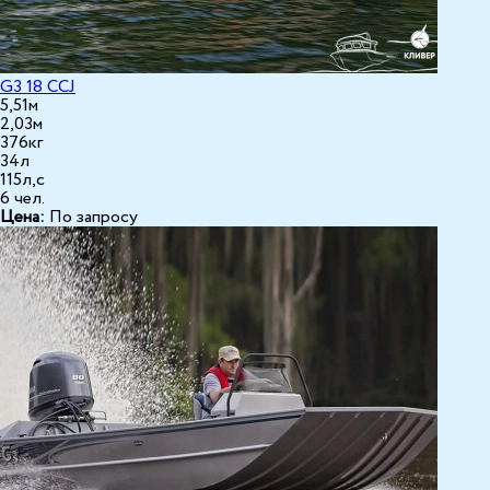
G3 18 CCJ
5,51м
2,03м
376кг
34л
115л,с
6 чел.
Цена:
По запросу