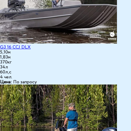
G3 16 CCJ DLX
5,10м
1,83м
370кг
34л
60л,с
4 чел.
Цена:
По запросу