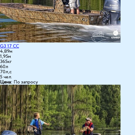
G3 17 CC
4,89м
1,95м
365кг
60л
70л,с
5 чел.
Цена:
По запросу