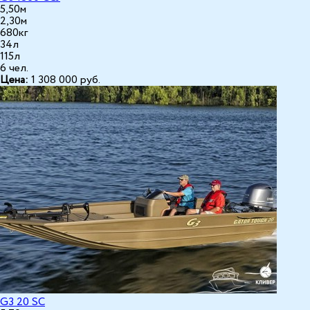
5,50м
2,30м
680кг
34л
115л
6 чел.
Цена:
1 308 000
руб.
G3 20 SС