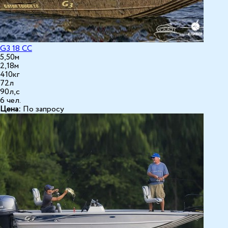
G3 18 CC
5,50м
2,18м
410кг
72л
90л,с
6 чел.
Цена:
По запросу