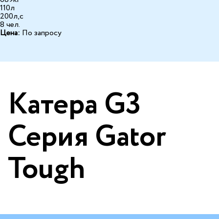
110л
200л,с
8 чел.
Цена:
По запросу
Катера G3
Серия Gator
Tough