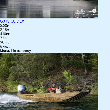
G3 18 CC DLX
5,50м
2,18м
410кг
72л
90л,с
6 чел.
Цена:
По запросу