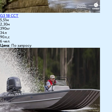
G3 18 CCT
5,51м
2,30м
390кг
34л
90л,с
6 чел.
Цена:
По запросу