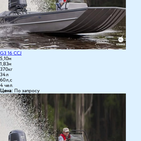
G3 16 CCJ
5,10м
1,83м
370кг
34л
60л,с
4 чел.
Цена:
По запросу