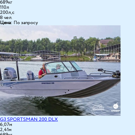
689кг
110л
200л,с
8 чел.
Цена:
По запросу
G3 SPORTSMAN 200 DLX
6,07м
2,41м
689кг