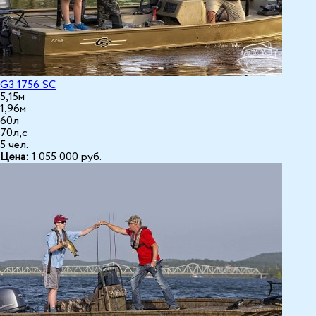
G3 1756 SC
5,15м
1,96м
60л
70л,с
5 чел.
Цена:
1 055 000
руб.