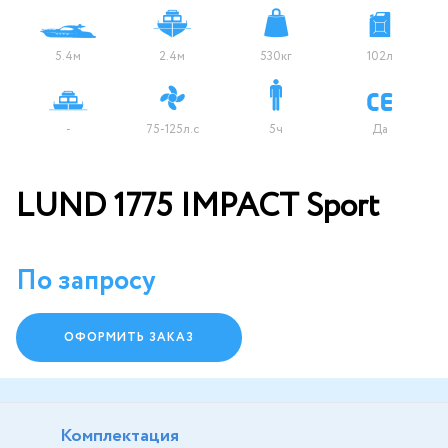
5.4м
2.4м
530кг
102л
-
75-125л.с
5ч
Да
LUND 1775 IMPACT Sport
По запросу
ОФОРМИТЬ ЗАКАЗ
Комплектация