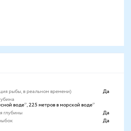
ция рыбы, в реальном времени)
Да
лубина
есной воде*, 225 метров в морской воде*
я глубины
Да
рыбок
Да