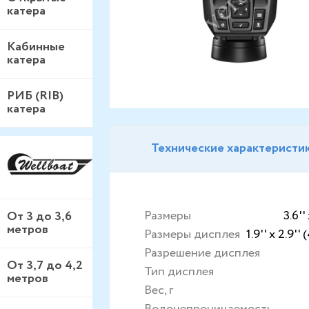
катера
Кабинные
катера
РИБ (RIB)
катера
Технические характеристи
Размеры
3.6''
От 3 до 3,6
метров
Размеры дисплея
1.9'' x 2.9''
Разрешение дисплея
От 3,7 до 4,2
Тип дисплея
метров
Вес, г
Водонепроницаемость