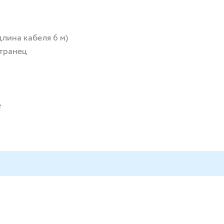
лина кабеля 6 м)
 транец
е