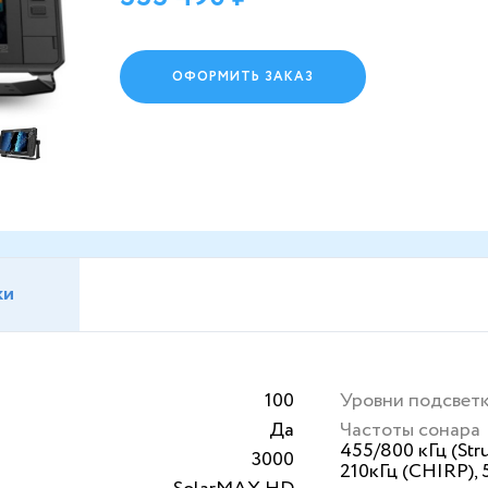
ОФОРМИТЬ ЗАКАЗ
ки
100
Уровни подсвет
Да
Частоты сонара
455/800 кГц (Str
3000
210кГц (CHIRP), 