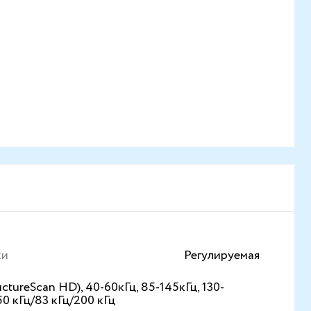
ки
Регулируемая
uctureScan HD), 40-60кГц, 85-145кГц, 130-
50 кГц/83 кГц/200 кГц