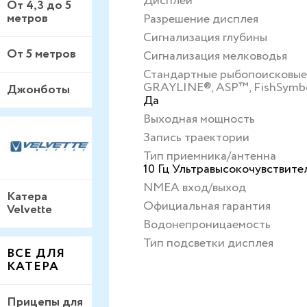
Дисплей
От 4,3 до 5
метров
Разрешение дисплея
Сигнализация глубины
От 5 метров
Сигнализация мелководья
Стандартные рыбопоисковы
GRAYLINE®, ASP™, FishSymbol 
Джонботы
Да
Выходная мощность
Запись траектории
Тип приемника/антенна
10 Гц Ультравысокочувствит
NMEA вход/выход
Катера
Официальная гарантия
Velvette
Водонепроницаемость
Тип подсветки дисплея
ВСЕ ДЛЯ
КАТЕРА
Прицепы для