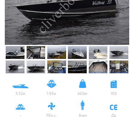
5.52м
1.95м
405кг
105
-
115л.с.
6чел
Да