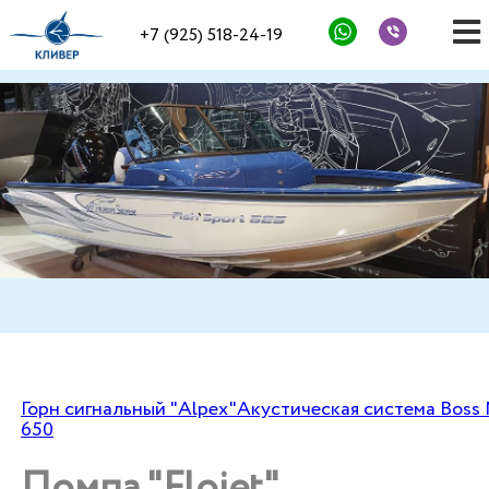
+7 (925) 518-24-19
Горн сигнальный "Alpex"
Акустическая система Boss
650
Помпа "Flojet"