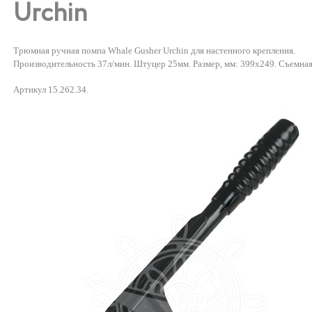
Urchin
Трюмная ручная помпа Whale Gusher Urchin для настенного крепления.
Производительность 37л/мин. Штуцер 25мм. Размер, мм: 399х249. Съемная
Артикул 15.262.34.