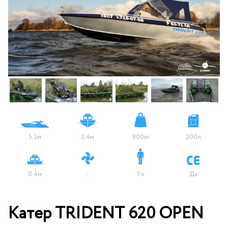
5.2м
2.4м
900кг
200л
0.4м
-
7ч
Да
Катер TRIDENT 620 OPEN