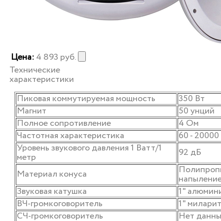
Цена:
4 893
руб.
Технические
характеристики
Пиковая коммутируемая мощность
350 Вт
Магнит
50 унций
Полное сопротивление
4 Ом
Частотная характеристика
60 - 20000
Уровень звукового давления 1 Ватт/1
92 дБ
метр
Полипроп
Материал конуса
напылени
Звуковая катушка
1" алюмин
ВЧ-громкоговоритель
1" милари
СЧ-громкоговоритель
Нет данн