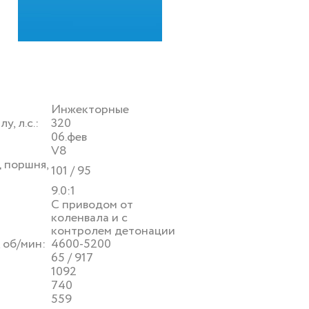
Инжекторные
, л.с.:
320
06.фев
V8
 поршня,
101 / 95
9.0:1
С приводом от
коленвала и с
контролем детонации
 об/мин:
4600-5200
65 / 917
1092
740
559