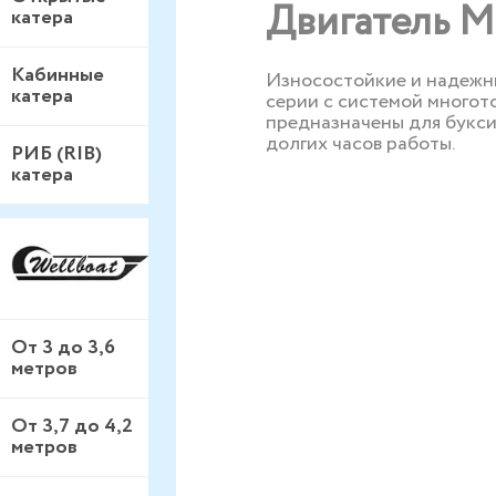
Двигатель M
катера
Кабинные
Износостойкие и надежны
катера
серии с системой многото
предназначены для букси
долгих часов работы.
РИБ (RIB)
катера
От 3 до 3,6
метров
От 3,7 до 4,2
метров