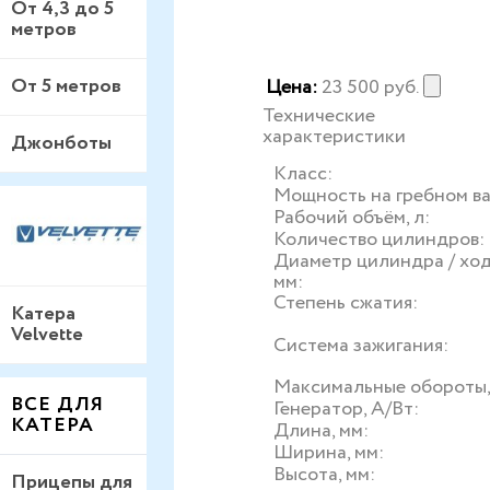
От 4,3 до 5
метров
От 5 метров
Цена:
23 500
руб.
Технические
характеристики
Джонботы
Класс:
Мощность на гребном валу
Рабочий объём, л:
Количество цилиндров:
Диаметр цилиндра / ход
мм:
Степень сжатия:
Катера
Velvette
Система зажигания:
Максимальные обороты,
ВСЕ ДЛЯ
Генератор, А/Вт:
КАТЕРА
Длина, мм:
Ширина, мм:
Высота, мм:
Прицепы для