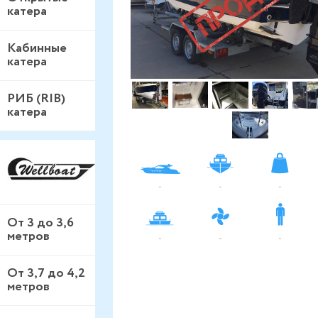
катера
Кабинные
катера
РИБ (RIB)
катера
-
-
-
От 3 до 3,6
метров
-
-
-
От 3,7 до 4,2
метров