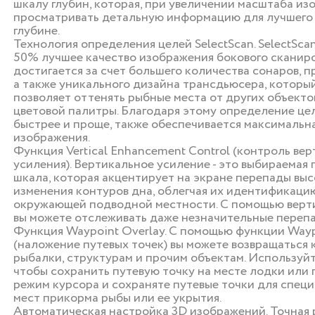
шкалу глубин, которая, при увеличении масштаба из
просматривать детальную информацию для лучшего 
глубине.
Технология определения целей SelectScan. SelectSca
50% лучшее качество изображения бокового сканиро
достигается за счет большего количества сонаров, 
а также уникального дизайна трансдьюсера, которы
позволяет оттенять рыбные места от других объект
цветовой палитры. Благодаря этому определение це
быстрее и проще, также обеспечивается максимальн
изображения.
Функция Vertical Enhancement Control (контроль ве
усиления). Вертикальное усиление - это выбираемая
шкала, которая акцентирует на экране перепады выс
изменения контуров дна, облегчая их идентификаци
окружающей подводной местности. С помощью верт
вы можете отслеживать даже незначительные перепа
Функция Waypoint Overlay. С помощью функции Wayp
(наложение путевых точек) вы можете возвращаться
рыбалки, структурам и прочим объектам. Используйт
чтобы сохранить путевую точку на месте лодки или 
режим курсора и сохраняте путевые точки для специ
мест прикорма рыбы или ее укрытия.
Автоматическая настройка 3D изображений. Точная 