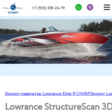
+7 (925) 518-24-19
Эхолот-навигатор Lowrance Elite-9 CHIRP
Эхолот Low
Lowrance StructureScan 3