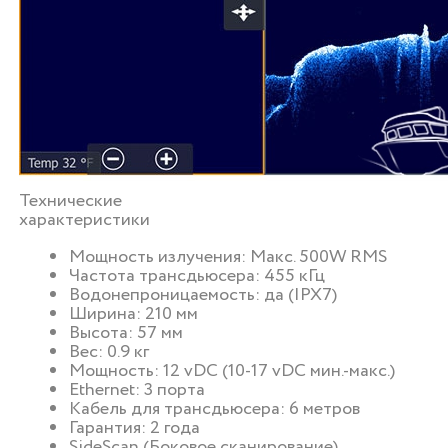
Технические
характеристики
Мощность излучения: Макс. 500W RMS
Частота трансдьюсера: 455 кГц
Водонепроницаемость: да (IPX7)
Ширина: 210 мм
Высота: 57 мм
Вес: 0.9 кг
Мощность: 12 vDC (10-17 vDC мин.-макс.)
Ethernet: 3 порта
Кабель для трансдьюсера: 6 метров
Гарантия: 2 года
SideScan (Боковое сканирование)