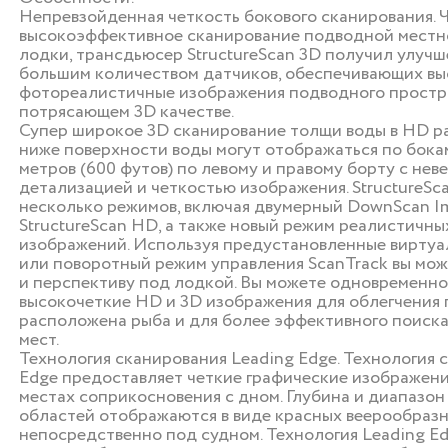
Непревзойденная четкость бокового сканирования. 
высокоэффективное сканирование подводной местно
лодки, трансдьюсер StructureScan 3D получил улуч
большим количеством датчиков, обеспечивающих вы
фотореалистичные изображения подводного простр
потрясающем 3D качестве.
Супер широкое 3D сканирование толщи воды в HD р
ниже поверхности воды могут отображаться по бока
метров (600 футов) по левому и правому борту с нев
детализацией и четкостью изображения. StructureSc
несколько режимов, включая двумерный DownScan I
StructureScan HD, а также новый режим реалистичны
изображений. Используя предустановленные виртуа
или поворотный режим управления ScanTrack вы мож
и перспективу под лодкой. Вы можете одновременно
высокочеткие HD и 3D изображения для облегчения 
расположена рыба и для более эффективного поиск
мест.
Технология сканирования Leading Edge. Технология 
Edge предоставляет четкие графические изображени
местах соприкосновения с дном. Глубина и диапазо
областей отображаются в виде красных веерообраз
непосредственно под судном. Технология Leading E