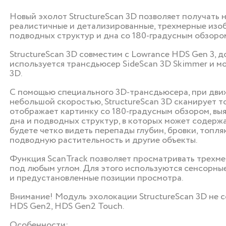
Новый эхолот StructureScan 3D позволяет получать 
реалистичные и детализированные, трехмерные изо
подводных структур и дна со 180-градусным обзоро
StructureScan 3D совместим с Lowrance HDS Gen 3, 
используется трансдьюсер SideScan 3D Skimmer и мо
3D.
С помощью специального 3D-трансдьюсера, при дви
небольшой скоростью, StructureScan 3D сканирует т
отображает картинку со 180-градусным обзором, вы
дна и подводных структур, в которых может содержа
будете четко видеть перепады глубин, бровки, топляк
подводную растительность и другие объекты.
Функция ScanTrack позволяет просматривать трехм
под любым углом. Для этого используются сенсорны
и предустановленные позиции просмотра.
Внимание! Модуль эхолокации StructureScan 3D не 
HDS Gen2, HDS Gen2 Touch.
Особенности: