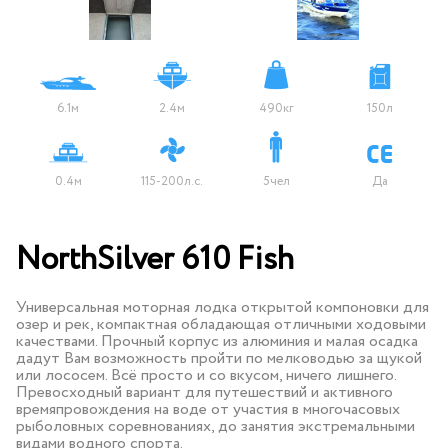
6.1м
2.4м
490кг
150л
0.4м
115-200л.с.
5чел
Да
NorthSilver 610 Fish
Универсальная моторная лодка открытой компоновки для
озер и рек, компактная обладающая отличными ходовыми
качествами. Прочный корпус из алюминия и малая осадка
дадут Вам возможность пройти по мелководью за щукой
или лососем. Всё просто и со вкусом, ничего лишнего.
Превосходный вариант для путешествий и активного
времяпровождения на воде от участия в многочасовых
рыболовных соревнованиях, до занятия экстремальными
видами водного спорта.