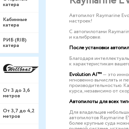
Raymarine E
катера
Автопилот Raymarine Evo
Кабинные
настроек!
катера
С автопилотами Raymarin
и калибровке.
РИБ (RIB)
катера
После установки автопило
Благодаря интеллектуаль
к характеристикам вашего
Evolution AI™
— это инно
мгновенно вычислять и п
производительностью. Ка
От 3 до 3,6
курса, независимо от ско
метров
Автопилоты для всех тип
От 3,7 до 4,2
Для владельцев небольши
метров
автопилотов Raymarine EV
более крупные суда можн
рулевой системе, установ