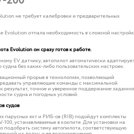
V-200
lution не требует калибровки и предварительных
e Evolution отпала необходимость в сложной настройк
та Evolution он сразу готов к работе.
ному EV датчику, автопилот автоматически адаптируе
 судна без каких-либо пользовательских настроек.
вационный прорыв в технологиях, позволяющий
ередавать управляющие команды с максимальной
к результат, точное и уверенное поддержание заданно
рости судна и погодных условий.
ов судов
х парусных яхт и РИБ-ов (RIB) подойдут комплекты
-100, устанавливаемые в кокпите. Для установки на
о подобрать систему автопилота, соответствующую
ленной на лодку, и ее водоизмещению.