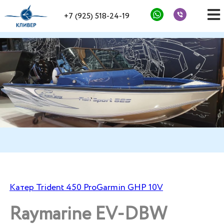
+7 (925) 518-24-19
Катер Trident 450 Pro
Garmin GHP 10V
Raymarine EV-DBW