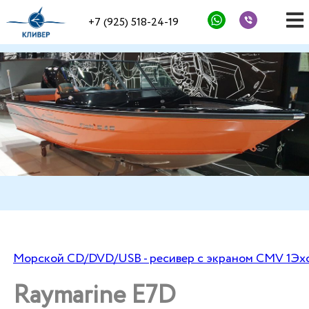
+7 (925) 518-24-19
Морской CD/DVD/USB - ресивер с экраном CMV 1
Эх
Raymarine E7D