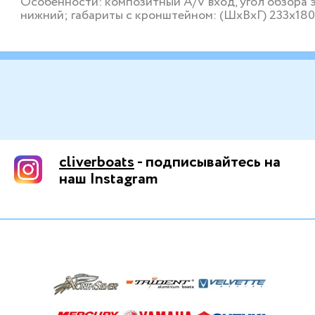
Особенности: композитный A/V вход, угол обзора эк
нижний; габариты с кронштейном: (ШxВxГ) 233х18
cliverboats
- подписывайтесь на
наш Instagram