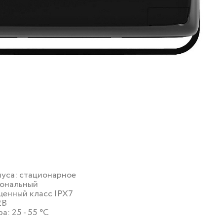
уса: стационарное
иональный
щенный класс IPX7
2В
а: 25 - 55 °C