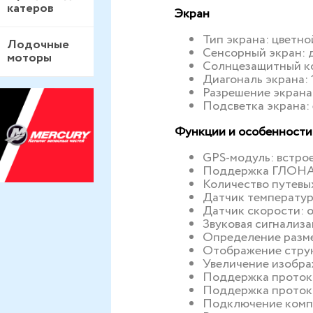
катеров
Экран
Тип экрана: цветн
Лодочные
Сенсорный экран: 
моторы
Солнцезащитный ко
Диагональ экрана: 
Разрешение экрана
Подсветка экрана: 
Функции и особенности
GPS-модуль: встр
Поддержка ГЛОНА
Количество путевы
Датчик температу
Датчик скорости:
Звуковая сигнализа
Определение разме
Отображение струк
Увеличение изобра
Поддержка проток
Поддержка проток
Подключение компь