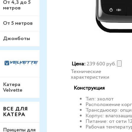
От 4,3 до 5
метров
От 5 метров
Джонботы
Цена:
239 600
руб.
Технические
характеристики
Катера
Конструкция
Velvette
Тип: эхолот
Расположение корп
ВСЕ ДЛЯ
Трансдьюсер: опц
КАТЕРА
Корпус: влагозащи
Питание: от сети 1
Рабочая температур
Прицепы для