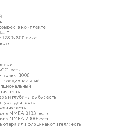
ой
да
зырек: в комплекте
12.1"
: 1280x800 пикс.
есть
оенный
СС: есть
х точек: 3000
ры: опциональный
 опциональный
ция: есть
ра и глубины рыбы: есть
туры дна: есть
жения: есть
ола NMEA 0183: есть
ола NMEA 2000: есть
ютера или флэш-накопителя: есть