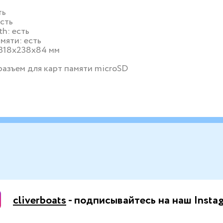
ть
есть
th: есть
мяти: есть
 318x238x84 мм
азъем для карт памяти microSD
cliverboats
- подписывайтесь на наш Insta