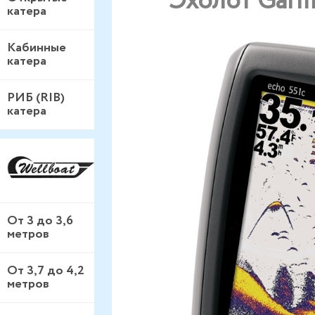
Эхолот Garm
катера
Кабинные
катера
РИБ (RIB)
катера
От 3 до 3,6
метров
От 3,7 до 4,2
метров