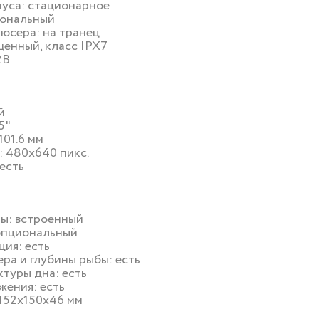
уса: стационарное
иональный
юсера: на транец
щенный, класс IPX7
2В
ой
5"
101.6 мм
: 480x640 пикс.
 есть
ы: встроенный
 опциональный
ция: есть
ра и глубины рыбы: есть
туры дна: есть
жения: есть
 152x150x46 мм