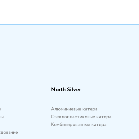
North Silver
в
Алюминиевые катера
мы
Стеклопластиковые катера
Комбинированные катера
удование