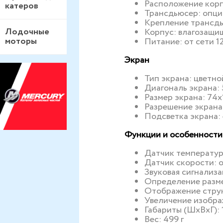
Расположение корп
катеров
Трансдьюсер: опц
Крепление трансдь
Лодочные
Корпус: влагозащи
моторы
Питание: от сети 1
Экран
Тип экрана: цветн
Диагональ экрана: 
Размер экрана: 74x
Разрешение экрана
Подсветка экрана:
Функции и особенности
Датчик температур
Датчик скорости:
Звуковая сигнализа
Определение разме
Отображение струк
Увеличение изобра
Габариты (ШхВхГ):
Вес: 499 г