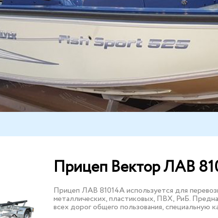
Прицеп Вектор ЛАВ 81
Прицеп ЛАВ 81014А используется для перевозк
металлических, пластиковых, ПВХ, РиБ. Предн
всех дорог общего пользования, специальную к