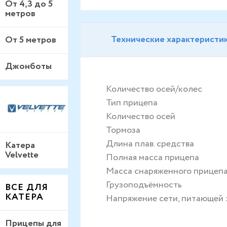
От 4,3 до 5
метров
Технические характеристи
От 5 метров
Джонботы
Количество осей/колес
Тип прицепа
Количество осей
Тормоза
Длина плав. средства
Катера
Velvette
Полная масса прицепа
Масса снаряженного прицеп
Грузоподъёмность
ВСЕ ДЛЯ
КАТЕРА
Напряжение сети, питающей
Прицепы для