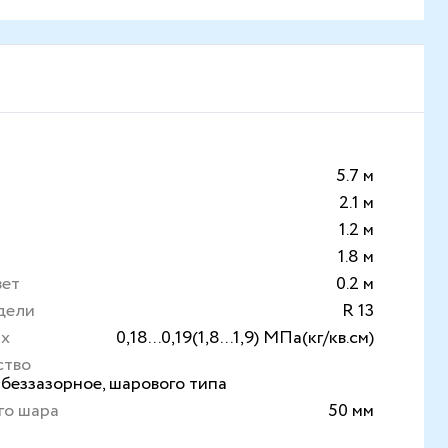
м
5.7 м
2.1 м
1.2 м
1.8 м
вет
0.2 м
дели
R 13
ах
0,18...0,19(1,8...1,9) МПа(кг/кв.см)
ство
 беззазорное, шарового типа
го шара
50 мм