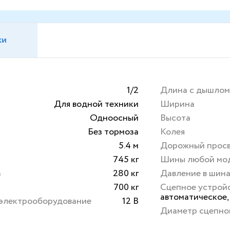
ки
1/2
Длина с дышло
Для водной техники
Ширина
Одноосный
Высота
Без тормоза
Колея
5.4 м
Дорожный прос
745 кг
Шины любой мо
а
280 кг
Давление в шин
700 кг
Сцепное устрой
автоматическое,
 электрооборудование
12 В
Диаметр сцепно