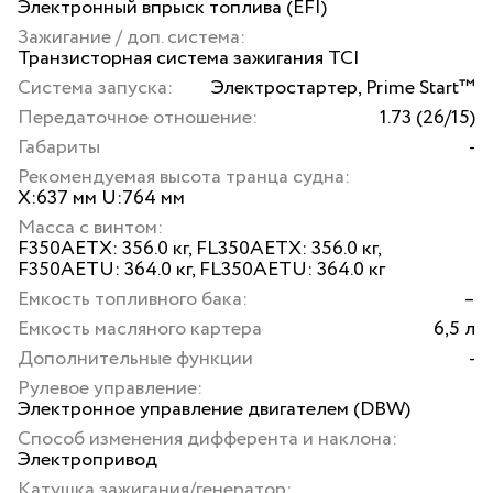
Электронный впрыск топлива (EFI)
Зажигание / доп. система:
Транзисторная система зажигания TCI
Система запуска:
Электростартер, Prime Start™
Передаточное отношение:
1.73 (26/15)
Габариты
-
Рекомендуемая высота транца судна:
X:637 мм U:764 мм
Масса с винтом:
F350AETX: 356.0 кг, FL350AETX: 356.0 кг,
F350AETU: 364.0 кг, FL350AETU: 364.0 кг
Емкость топливного бака:
–
Емкость масляного картера
6,5 л
Дополнительные функции
-
Рулевое управление:
Электронное управление двигателем (DBW)
Способ изменения дифферента и наклона:
Электропривод
Катушка зажигания/генератор: