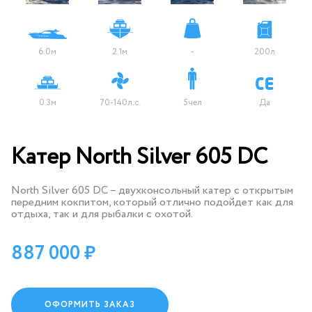
6.0м
2.1м
-
200л
0.3м
70-140л.с.
5чел
Да
Катер North Silver 605 DC
North Silver 605 DC – двухконсольный катер с открытым
передним кокпитом, который отлично подойдет как для
отдыха, так и для рыбалки с охотой.
887 000
ОФОРМИТЬ ЗАКАЗ